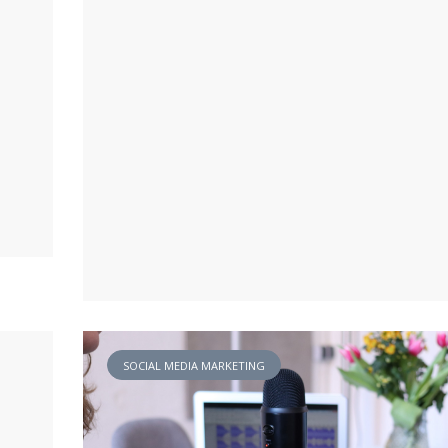
.
O
K
T
O
B
E
R
2
0
2
0
Social
SOCIAL MEDIA MARKETING
Media
ABC: C