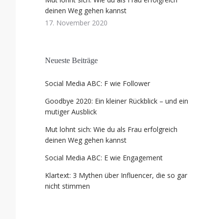
o
deinen Weg gehen kannst
c
17. November 2020
i
a
l
Neueste Beiträge
M
e
Social Media ABC: F wie Follower
d
i
Goodbye 2020: Ein kleiner Rückblick – und ein
a
mutiger Ausblick
A
Mut lohnt sich: Wie du als Frau erfolgreich
B
deinen Weg gehen kannst
C
s
Social Media ABC: E wie Engagement
p
r
Klartext: 3 Mythen über Influencer, die so gar
nicht stimmen
e
c
h