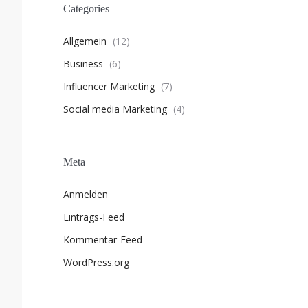
e
Categories
n
w
Allgemein
(12)
i
Business
(6)
r
ü
Influencer Marketing
(7)
b
Social media Marketing
(4)
e
r
d
i
Meta
e
w
Anmelden
i
Eintrags-Feed
c
h
Kommentar-Feed
t
WordPress.org
i
g
s