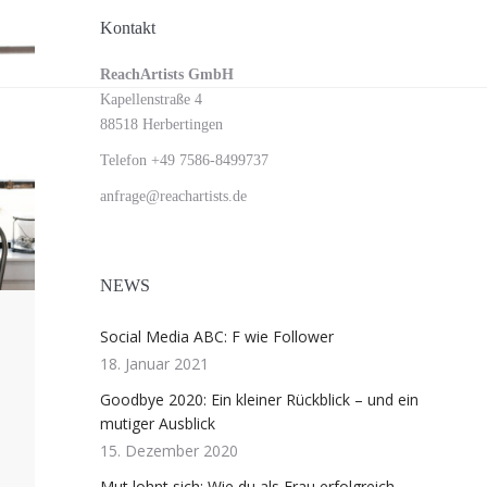
Kontakt
Social
Creators
Consulting
Agentur
Kontakt
Media
ReachArtists GmbH
ABC: D
Kapellenstraße 4
88518 Herbertingen
wie
Telefon +49 7586-8499737
Digitale
anfrage@reachartists.de
Nomaden
I
n
NEWS
u
n
Social Media ABC: F wie Follower
s
18. Januar 2021
e
Goodbye 2020: Ein kleiner Rückblick – und ein
r
mutiger Ausblick
e
15. Dezember 2020
m
S
Mut lohnt sich: Wie du als Frau erfolgreich